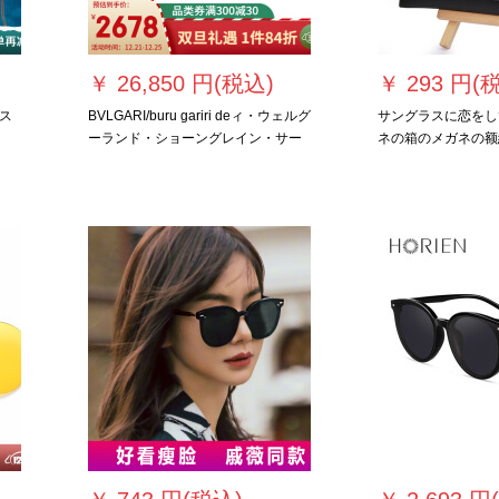
￥
26,850 円(税込)
￥
293 円(
ス
BVLGARI/buru gariri deィ・ウェルグ
サングラスに恋をし
ーランド・ショーングレイン・サー
ネの箱のメガネの额
ビス【55】
通用する夫の黒い挂
けます。