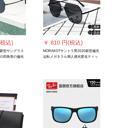
(税込)
￥
810 円(税込)
新型サングラス
MORAKOTサントラ男2020新型偏光
の四角形の偏光
运転メガネラル潮人感光変化ティッ
の镜BL 8068
プ运転専门用女性紫外线カード昼夜
兼用运転手偏光黒枠+フルセット包装