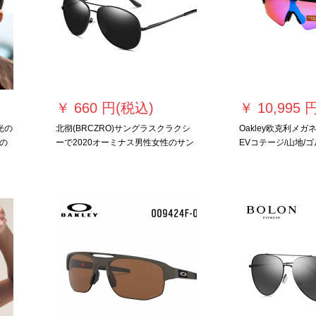
￥
660 円(税込)
￥
10,995 
光の
北彻(BRCZRO)サングラスクラクシ
Oakley欧克利メガネ9
の
ーで2020オーミナス男性女性のサン
EVコテージ/山地/
い
グゼをプロにします。
マウンテンラインラ
灰
ーンマウンテンバイク
15ダンプレットレ