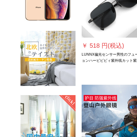
￥
518 円(税込)
LUNNX偏光センサー男性のフュ
ョンハービビビィ紫外线カット紫
线カットカットメガネの潮の大き
颜の四角い车を运転して远光ライ
の运転レンズUV 400日オフのレ
のフレイムを偏动します。