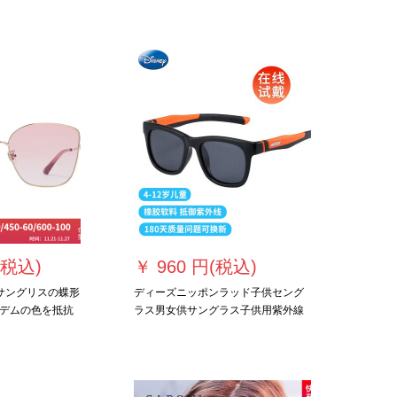
眼カルプメガネ
す。
(税込)
￥
960 円(税込)
品のサングリスの蝶形
ディーズニッポンラッド子供セング
デムの色を抵抗
ラス男女供サングラス子供用紫外線
のプレゼントの
カットメガネC 7オーレカラーフレム
105 SF 202