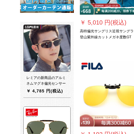
￥
5,010 円(税込)
高特偏光サングリス近視サングラ
登山紫外線カットメガネ度数GT
67003登山偏光モル
レミアの新商品のアルミ
ネムマグネ偏光センサー
男性サールグレスは、目
￥
4,785 円(税込)
の个性的なななななアス
ポポ运転手がメガネを运
転してくれます。3121金
枠の暗のグーレの偏光板
（夜メガネを送りま
す。）