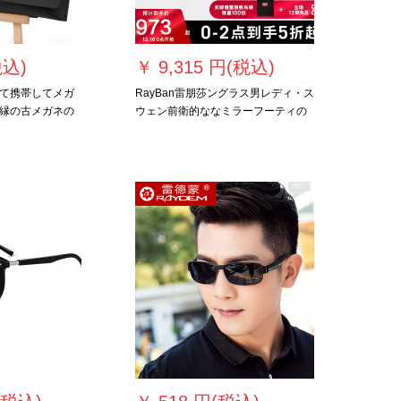
税込)
￥
9,315 円(税込)
て携帯してメガ
RayBan雷朋莎ングラス男レディ・ス
縁の古メガネの
ウェン前衛的ななミラーフーティの
けのバッグをか
ミラー面0 RB 4165 Fは、622/55黒
のフレイムシアンの反射レズ54をカ
スタスマスです。