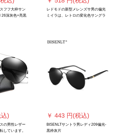
(税込)
￥
518 円(税込)
スフフ大枠サン
レドモドの新型メレンズサ男の偏光
 26深灰色+亮黒
ミイラは、レトロの変化色サングラ
ススのスペシャリストです。
税込)
￥
443 円(税込)
スの男性レザー
BISENLTサントラ男レディ209偏光-
転しています。
黒枠灰片
なコーテです。