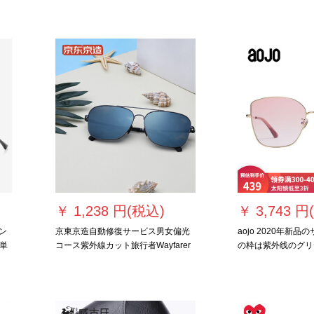
プR 7022-S 18-明るいブロックフレ
ティアドロックは近
ッド/グレインシート
のフレムに似ていま
￥
1,238 円(税込)
￥
3,743 円
ン
京東京造自動修復サービス男女偏光
aojo 2020年新
単
コース紫外線カット旅行者Wayfarer
の枠は紫外线のグリ
き顔
してメガネのロック
箱をプレゼゼましたAJ 
GDC 3