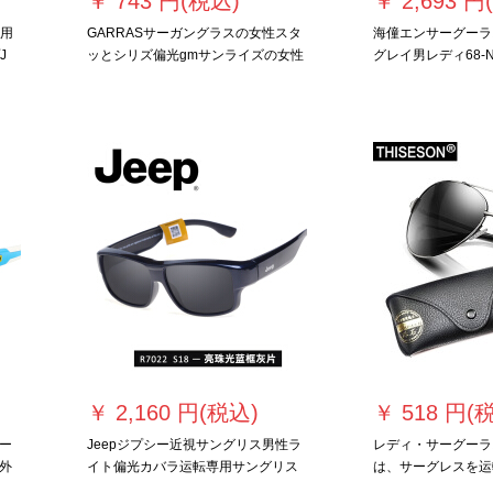
￥
743 円(税込)
￥
2,693 円
门用
GARRASサーガングラスの女性スタ
海僮エンサーグーラ
J
ッとシリズ偏光gmサンライズの女性
グレイ男レディ68-N
2020新型リベトボードネネ同シリズ
枠
韓国版潮紫外線カーリング
￥
2,160 円(税込)
￥
518 円(
ー
Jeepジプシー近視サングリス男性ラ
レディ・サーグーラ
外
イト偏光カバラ运転専用サングリス
は、サーグレスを运
屋外紫外线カット快适大颜潮クリー
ファンシーので多彩