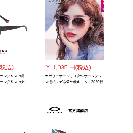
(税込)
￥
1,035 円(税込)
サングリスの男
カボリーサーグリス女性サーングレ
サングリスの女
ス运転メガネ紫外线キャット2020新
sの赤のスタタの金
型ins无境界网赤高清日よけ目金枠-紫
転のメガネS
インボイル
暗い枠の水银の切ら