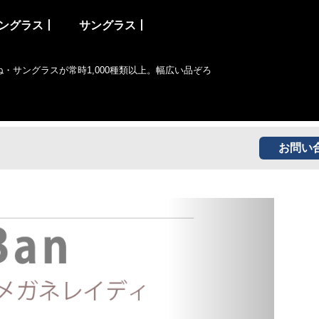
ングラス丨
サングラス丨
サングラスが常時1,000種類以上。幅広い品ぞろ
お問い
Next