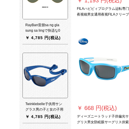
￥
1,193 円(税込)
FILAハビビィプログラム运転専
夜视镜男女通用夜视FILAクリープ
3096-ガマフムーム
RayBan雷朋sa ng gla
sung sa lingで快适な0
RB 3029は、181金色の
￥
4,785 円(税込)
縁である。绿色のレンテ
ィーズ62。
Twinklebelle子供用サン
￥
668 円(税込)
グラス男の子と女の子用
紫外線カーリング幼児用
￥
4,785 円(税込)
ディーズニートラッド子供偏光サ
サングラス
グリス男女防眩眼サーグリス供紫
線カットメガネ65 C 5 A