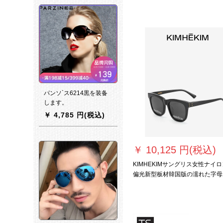
パンソ`ス6214黒を装备
します。
￥
4,785 円(税込)
￥
10,125 円(税込)
KIMHEKIMサングリス女性ナイロ
偏光新型板材韓国版の濡れた字母
LOGOサクランス男小紅書ins大
痩せた目に会うMajor/2