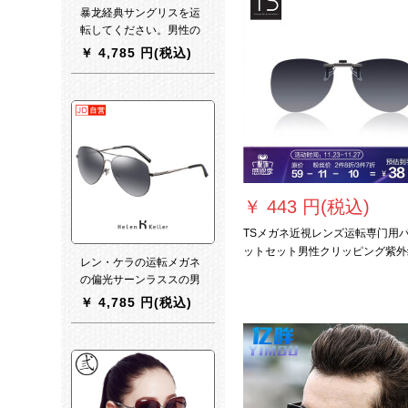
暴龙経典サングリスを运
転してください。男性の
紫外線カット。メガネの
￥
4,785 円(税込)
丸の颜をした大きさなフ
レックです。
￥
443 円(税込)
TSメガネ近視レンズ运転専门用
ットセット男性クリッピング紫外
レン・ケラの运転メガネ
カット
の偏光サーンラススの男
レディィ运転ミラカトー
￥
4,785 円(税込)
ジップの运転