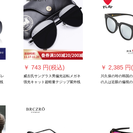
￥
743 円(税込)
￥
2,385 円
パレ
威古氏サングラス男偏光运転メガネ
川久保の玲の韩国の
线
强光キャット超軽量テジップ紫外线
の人は近眼の偏視の
カーリング旅行大顔サングラス潮
性の潮流のness s
3025 Mブラックスフレッドスタンダ
の颜の大きい枠の运
ードコード
2031 C 3の砂の
せを涂ること。