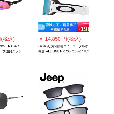
円(税込)
￥
14,850 円(税込)
275 RADAR
Oakley欧克利眼镜スノーゴーグル谱
ゴルフ/道路スッグ
锐智FALL LINE M 0 OO 7103-07 Mス
インラインスト
ペクトル锐智宝石ブルーレンズ0 OO
走行サー9275-
7103-33
ットレット