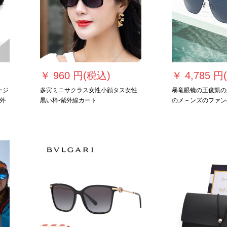
￥
960 円(税込)
￥
4,785 円
ージ
多宾ミニサクラス女性小顔タス女性
暴竜眼镜の王俊凱の
外
黒い枠-紫外線カート
のメ－ンズのファン
い
のサングリスの运転手
ン
C 10-青灰色の偏光
ンズ