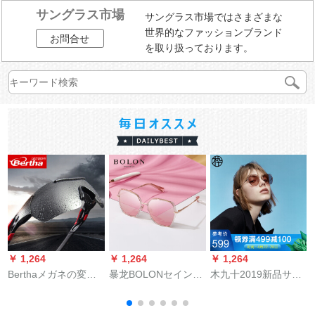
サングラス市場
サングラス市場ではさまざまな
世界的なファッションブランド
お問合せ
を取り扱っております。
￥ 1,264
￥ 1,264
￥ 1,264
￥
Berthaメガネの変色
暴龙BOLONセイング
木九十2019新品サン
偏光サー男女スポツ
ールドBL 6061 B 91
グリス精緻なキャロ
ー防風砂防霧マット
ット型の狭いサドレ