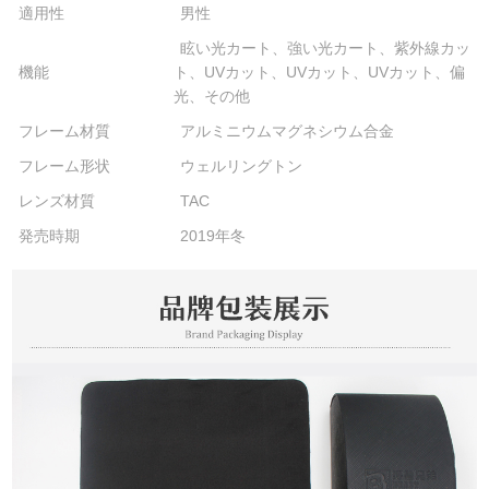
適用性
男性
眩い光カート、強い光カート、紫外線カッ
機能
ト、UVカット、UVカット、UVカット、偏
光、その他
フレーム材質
アルミニウムマグネシウム合金
フレーム形状
ウェルリングトン
レンズ材質
TAC
発売時期
2019年冬