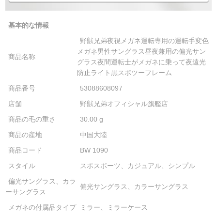
基本的な情報
野獣兄弟夜視メガネ運転専用の運転手変色
メガネ男性サングラス昼夜兼用の偏光サン
商品名称
グラス夜間運転士がメガネに乗って夜遠光
防止ライト黒スポツーフレーム
商品番号
53088608097
店舗
野獣兄弟オフィシャル旗艦店
商品の毛の重さ
30.00 g
商品の産地
中国大陸
商品コード
BW 1090
スタイル
スポスポーツ、カジュアル、シンプル
偏光サングラス、カラ
偏光サングラス、カラーサングラス
ーサングラス
メガネの付属品タイプ
ミラー、ミラーケース