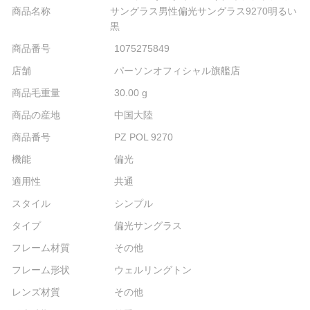
商品名称
サングラス男性偏光サングラス9270明るい
黒
商品番号
1075275849
店舗
パーソンオフィシャル旗艦店
商品毛重量
30.00 g
商品の産地
中国大陸
商品番号
PZ POL 9270
機能
偏光
適用性
共通
スタイル
シンプル
タイプ
偏光サングラス
フレーム材質
その他
フレーム形状
ウェルリングトン
レンズ材質
その他