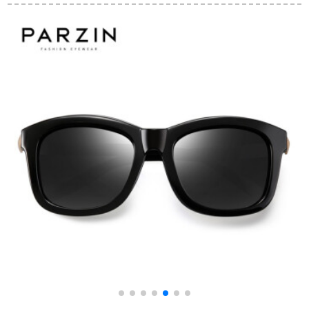
ールの経典ティップ
枠の色の膜のファン
ドライバー高精細偏
の娘様LHK 005ピノ
光センサ9019 C 11ミ
のブラク
ラ研ぎぎぎぎぎぎぎ
ン
ぎぎぎぎぎぎぎ古奥
1
义铳/レンズ灰绿