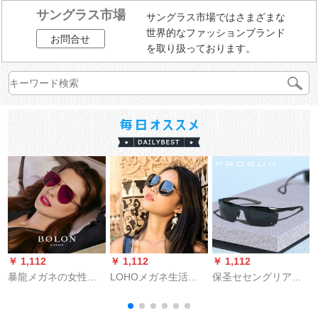
サングラス市場
サングラス市場ではさまざまな
世界的なファッションブランド
お問合せ
を取り扱っております。
￥ 1,112
￥ 1,112
￥ 1,112
￥
暴龍メガネの女性ハ
LOHOメガネ生活サ
保圣セセングリアネ
イビサの新型アンニ
ンレーディ・スペン
ネネネネネネネネネ
ウロロロスコ/レング
サーの丸顔の大きな
ネネネネ-ツレン男性