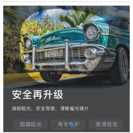
メガネ枠偏光グルリ
020クラシカル
ング54をカスタスで
ある。