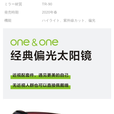
ミラー材質
TR-90
発売時期
2020年春
機能
ハイライト、紫外線カット、偏光