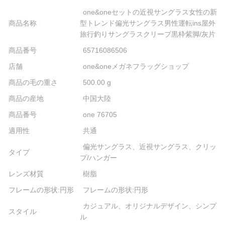
one&oneセットの近視サングラス女性の新
商品名称
型トレンド偏光サングラス男性運転ins屋外
旅行釣りサングラスクリープ黒枠紫脚/灰片
商品番号
65716086506
店舗
one&oneメガネフラッグショップ
商品の毛の重さ
500.00 g
商品の産地
中国大陸
商品番号
one 76705
適用性
共通
偏光サングラス、近視サングラス、クリッ
タイプ
プ/ハンガー
レンズ材質
樹脂
フレームの形状:円形
フレームの形状:円形
カジュアル、オリジナルデザイン、シンプ
スタイル
ル