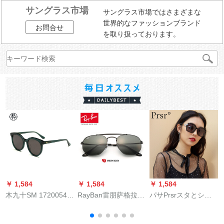
サングラス市場
サングラス市場ではさまざまな
世界的なファッションブランド
お問合せ
を取り扱っております。
￥ 1,584
￥ 1,584
￥ 1,584
￥
木九十SM 1720054男
RayBan雷朋萨格拉德
パサPrsrスタとシリ
女同シリズ円枠サン
将帥項偏光運転手鏡
ズファンサー女史偏
グC 03
RB 3648は002/58黒
光サーT 600727-T