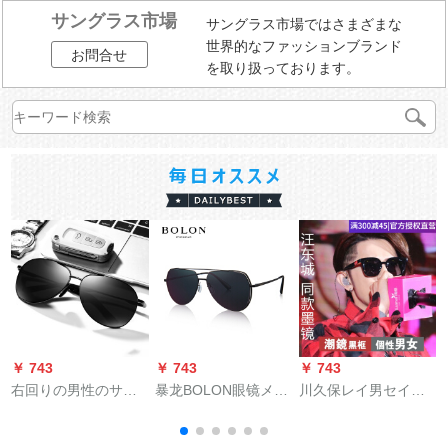
サングラス市場
サングラス市場ではさまざまな
世界的なファッションブランド
お問合せ
を取り扱っております。
￥ 743
￥ 743
￥ 743
￥
右回りの男性のサン
暴龙BOLON眼镜メン
川久保レイ男セイン
グラスの潮人のサン
ズ経典ファ§ンジコス
スタとシリズ韓国版
グラスの偏光镜の长
大枠メガネ紫外線カ