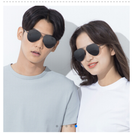
い颜は运転します。
ート男女車でハイビ
目の运転手はメガネ
ィをカーズと呼ぶ。
型の男性を运転しま
す。