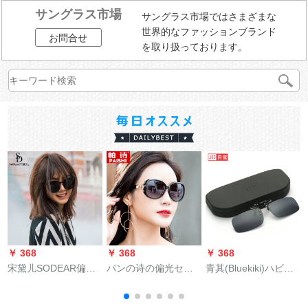
サングラス市場
サングラス市場ではさまざまな
世界的なファッションブランド
お問合せ
を取り扱っております。
￥ 368
￥ 368
￥ 368
￥
宋黛儿SODEAR偏光
パンの诗の偏光セザ
青其(Bluekiki)ハビ
サーグリスト女史ネ
ンとシリズの近眼の
ビ・ショパン近視サ
クスト赤のサーグリ
眼镜の気前が良顔ネ
ングリクトラック运