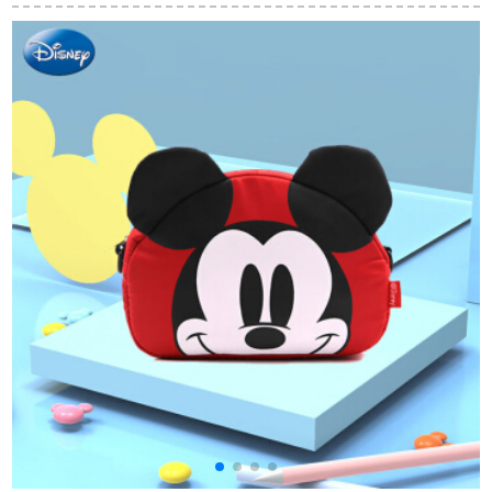
ス复古猫眼セイン版
の赤い丸の顔の7616
転ミラックス男女通
潮街拍ins円颜运転手
暗い枠は漸進的に灰
用モデル20黒灰中号
男女メガネ黒フュー
色のカートに入りま
ム
す。