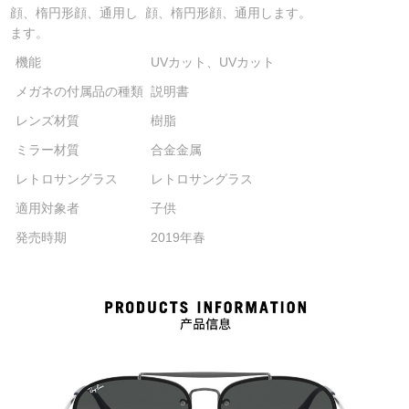
顔、楕円形顔、通用し
顔、楕円形顔、通用します。
ます。
機能
UVカット、UVカット
メガネの付属品の種類
説明書
レンズ材質
樹脂
ミラー材質
合金金属
レトロサングラス
レトロサングラス
適用対象者
子供
発売時期
2019年春