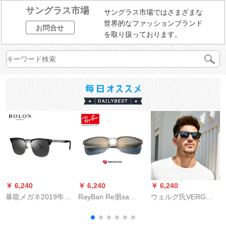
サングラス市場
サングラス市場ではさまざまな
世界的なファッションブランド
お問合せ
を取り扱っております。
￥ 6,240
￥ 6,240
￥ 6,240
￥
暴龍メガネ2019年新
RayBan Re朋sa
ウェルグ氏VERG
型王俊凱同シリズ・
nglas男レディ・スコ
OOS偏光サー男レデ
サンライズヴィンテ
ン色偏光レンズ0 RB
ィ・ファンシー・ロ