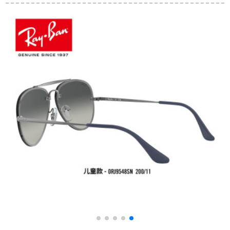
ージ眉毛フレム個性
8319 CHカスズ可能
ーード・ラバー6106
サーグー运転手メガ
9075 J 0枪色メガネ
亮枠灰片
ネ6081 D 11-ダ・ク
偏光青康目色レズ60
偏光