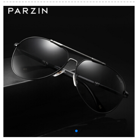
N 153/11黒フーム灰
のネト赤い街で、メ
8012ゴンドリフレ
色のグラッドストー
ガネの潮紫外线キラ
ン59
ーをします。