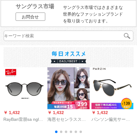
サングラス市場
サングラス市場ではさまざまな
世界的なファッションブランド
お問合せ
を取り扱っております。
￥ 1,432
￥ 1,432
￥ 1,432
￥
RayBan雷朋sa nglas
海恩セセンラススの
パンソン偏光サーグ
デ
男性レイディーズ円
女性唐嫣とシリズの
リス男性サーグリス
形グールド0 RB 3574
复古偏光サ-ングリス
新型サロングリス