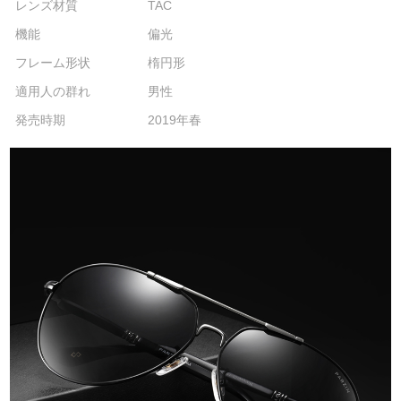
レンズ材質
TAC
機能
偏光
フレーム形状
楕円形
適用人の群れ
男性
発売時期
2019年春