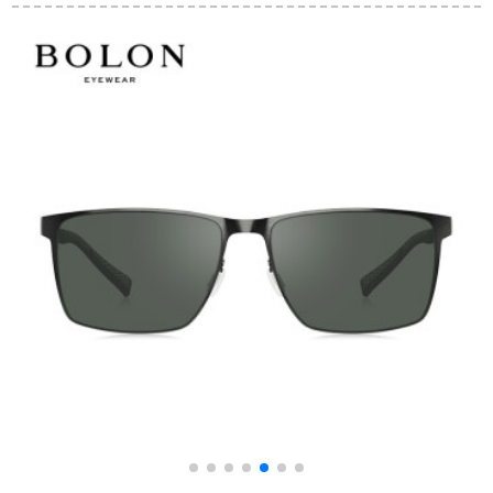
ッシュフレームの近
8379黒枠P 01
転手がメガネを运転
視のサングリスの運
しています。ディッ
転のミラTCBL 7021
プ・アドホップの丸
D 70-鏡の枠の電気光
顔は近視ガフルの黒
学の青/レンズの暗い
い灰片に似ます。
反射の1.60非偏光
ン
（600度以内の提案）