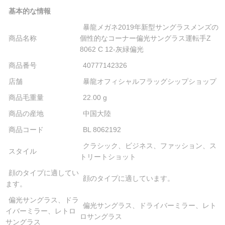
基本的な情報
暴龍メガネ2019年新型サングラスメンズの
商品名称
個性的なコーナー偏光サングラス運転手Z
8062 C 12-灰緑偏光
商品番号
40777142326
店舗
暴龍オフィシャルフラッグシップショップ
商品毛重量
22.00 g
商品の産地
中国大陸
商品コード
BL 8062192
クラシック、ビジネス、ファッション、ス
スタイル
トリートショット
顔のタイプに適してい
顔のタイプに適しています。
ます。
偏光サングラス、ドラ
偏光サングラス、ドライバーミラー、レト
イバーミラー、レトロ
ロサングラス
サングラス