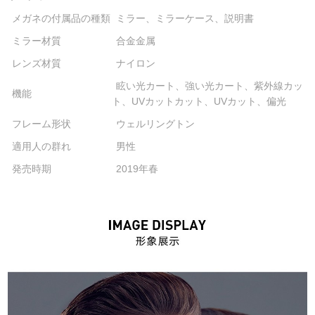
メガネの付属品の種類
ミラー、ミラーケース、説明書
ミラー材質
合金金属
レンズ材質
ナイロン
眩い光カート、強い光カート、紫外線カッ
機能
ト、UVカットカット、UVカット、偏光
フレーム形状
ウェルリングトン
適用人の群れ
男性
発売時期
2019年春