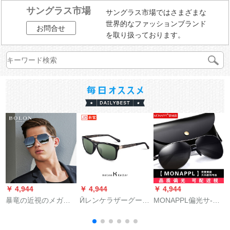
サングラス市場
サングラス市場ではさまざまな
世界的なファッションブランド
お問合せ
を取り扱っております。
￥ 4,944
￥ 4,944
￥ 4,944
￥
暴竜の近視のメガネ
Ӣレンケラザーグーラ
MONAPPL偏光サ-ン
の男性の近視のサン
スメンズヴィンテー
グラス男レイディ・
グリスの新型のパニ
ジドライバーメガネH
サーグー运転男の运