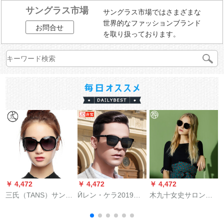
サングラス市場
サングラス市場ではさまざまな
世界的なファッションブランド
お問合せ
を取り扱っております。
￥ 4,472
￥ 4,472
￥ 4,472
￥
三氏（TANS）サング
Ӣレン・ケラ2019新
木九十女史サロング
レイディー・ス偏光
型セイングル运転多
ース不規則多角形サ
运転ミラ枠修理颜サ
彩なサーグリフ偏光
ロングース女性八角