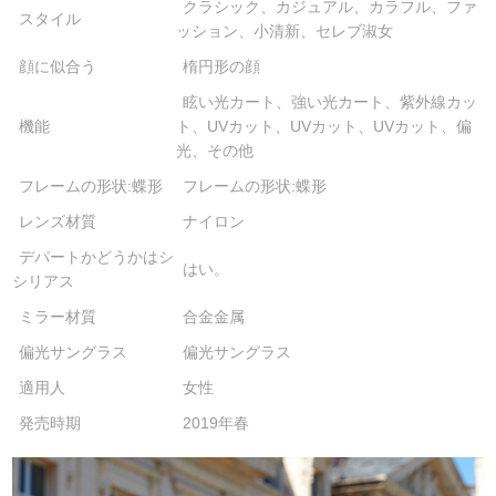
クラシック、カジュアル、カラフル、ファ
スタイル
ッション、小清新、セレブ淑女
顔に似合う
楕円形の顔
眩い光カート、強い光カート、紫外線カッ
機能
ト、UVカット、UVカット、UVカット、偏
光、その他
フレームの形状:蝶形
フレームの形状:蝶形
レンズ材質
ナイロン
デパートかどうかはシ
はい。
シリアス
ミラー材質
合金金属
偏光サングラス
偏光サングラス
適用人
女性
発売時期
2019年春