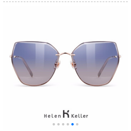
ングラス9001黒
ミラーH 8856フルカ
サクランス174086 C
ラ深灰C 30(偏光)
08