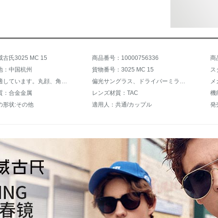
氏3025 MC 15
商品番号：10000756336
商
地：中国杭州
貨物番号：3025 MC 15
顔の形に適しています。丸顔、角顔、長顔、楕円形顔、通用します。
偏光サングラス、ドライバーミラー、ティップ
質：合金金属
レンズ材質：TAC
機
の形状:その他
適用人：共通/カップル
発