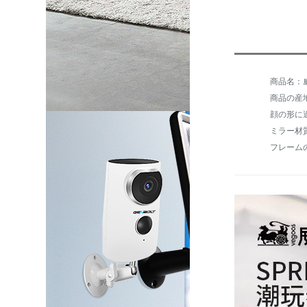
商品名：威古
商品の産
ミラー材
フレーム