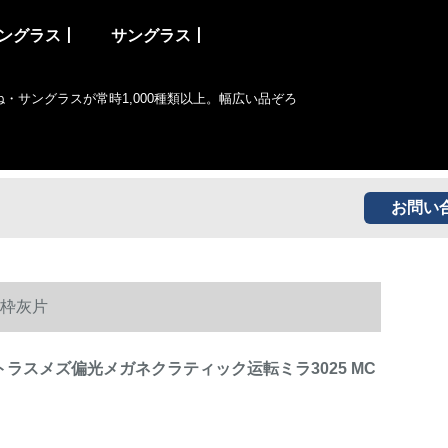
ングラス丨
サングラス丨
サングラスが常時1,000種類以上。幅広い品ぞろ
お問い
黒枠灰片
トラスメズ偏光メガネクラティック运転ミラ3025 MC