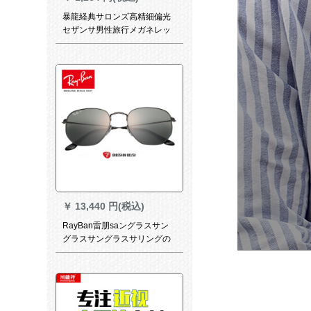
暴龍経典サロンズ高精細偏光
セザンサ男性旅行メガネレッ
ト男性旅行メガネット男性旅
行メガレット紫外線カーリン
グ紫外線
￥
13,440 円(税込)
RayBan雷朋saングラスサン
グラスサングラスサリングの
サーグレス男レディディ・ヴ
ィティティ・ヴィンティック
ス0 RB 3548 Nは、002/58黒
メガネです。