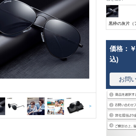
黒枠の灰片（
価格：
￥
込)
お問
>