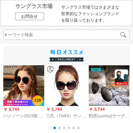
サングラス市場
サングラス市場ではさまざまな
世界的なファッションブランド
お問合せ
を取り扱っております。
￥ 3,744
￥ 3,744
￥ 3,744
￥
パンソーン2019新型
三氏（TANS）サング
勲慧(xunhui)サーグー
女性偏光サーヴィン
レイディー・ス偏光
ラスメン平光运転サ
（
テージスポーツ选手
运転ミラ枠修理颜サ
ーグーラスティフィ