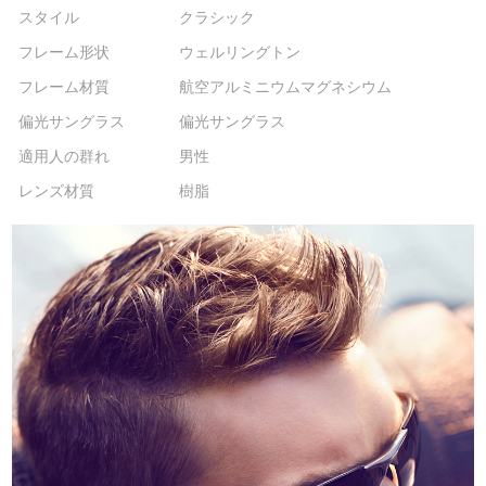
スタイル
クラシック
フレーム形状
ウェルリングトン
フレーム材質
航空アルミニウムマグネシウム
偏光サングラス
偏光サングラス
適用人の群れ
男性
レンズ材質
樹脂