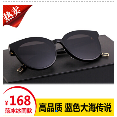
モーション形偏光サ
のサングリストT
ーG 0 RB 3689
607-T 020-Gは暗い/
906447ゴアドレン58
単灰色を明らくくく
ます。