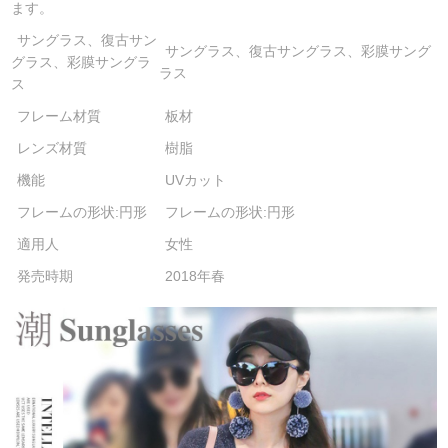
ます。
サングラス、復古サン
サングラス、復古サングラス、彩膜サング
グラス、彩膜サングラ
ラス
ス
フレーム材質
板材
レンズ材質
樹脂
機能
UVカット
フレームの形状:円形
フレームの形状:円形
適用人
女性
発売時期
2018年春