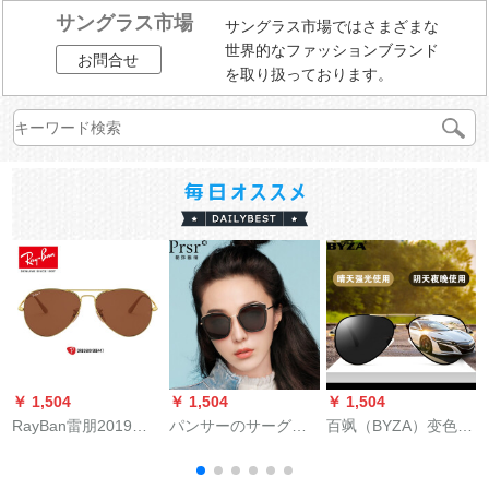
サングラス市場
サングラス市場ではさまざまな
世界的なファッションブランド
お問合せ
を取り扱っております。
￥ 1,504
￥ 1,504
￥ 1,504
￥
RayBan雷朋2019春
パンサーのサーグリ
百飒（BYZA）变色サ
暴
の新型サング男レデ
スの女性の新しい偏
ングル偏光レンズズ
ィ・ファンシープロ
光/ナインのレインズ
レンズ
イ