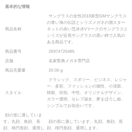
基本的な情報
サングラスの女性2018新型GMサングラス
の青い海の伝説とシリズメガネの潮スター
商品名称
ネットの赤い范冰冰Vマークのサングラスと
シリズが近視サングラスの黒い枠で人気の
ある商品です。
商品番号
26974725485
店舗
名家聖典メガネ専門店
商品毛重量
20.00 g
クラシック、スポツー、ビジネス、レジャ
ー、多彩、ファッションの個性、小清新、
スタイル
韓範、街拍、中性、オリジナルデザイン、
カラー透明、セレブ淑女、夢まぼろし姫、
シンプルでお似合いです。
顔の形に適していま
す。丸顔、角顔、長
顔の形に適しています。丸顔、角顔、長
顔、楕円形顔、通用し
顔、楕円形顔、通用します。