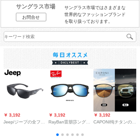
サングラス市場
サングラス市場ではさまざまな
世界的なファッションブランド
お問合せ
を取り扱っております。
￥ 3,192
￥ 3,192
￥ 3,192
￥
Jeep/ジープの全フレ
RayBan雷朋莎ングラ
CAPONI纯チタンの高
ムの近視メガネの偏
ス男レディ・スウェ
清の色が変わってい
光サーが、ラススの
ン前衛的ななななミ
ます。昼と夜は太阳