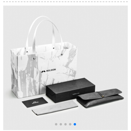
男女を运転していま
ラーフーティィのミ
メガネのサングリス
す。屋外サングリス
ラ面0 RB 4165 Fは、
を使い、夜は运転手
のハススキー黒枠灰
622/55黒のフレイム
が远光防止のめ、暗
色のJEEPR 7003-M
58をカステラです。
いフーレムの黒い足
19
を増やす。