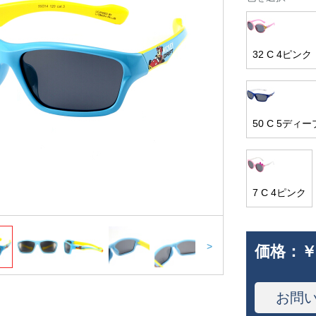
32 C 4ピンク
50 C 5ディ
7 C 4ピンク
>
価格：
￥
お問