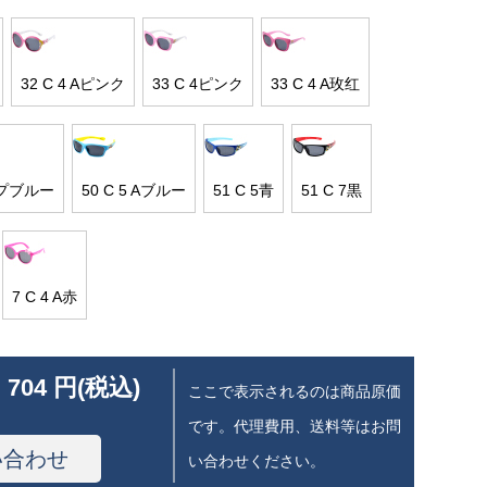
32 C 4 Aピンク
33 C 4ピンク
33 C 4 A玫红
ープブルー
50 C 5 Aブルー
51 C 5青
51 C 7黒
7 C 4 A赤
 704 円(税込)
ここで表示されるのは商品原価
です。代理費用、送料等はお問
い合わせ
い合わせください。