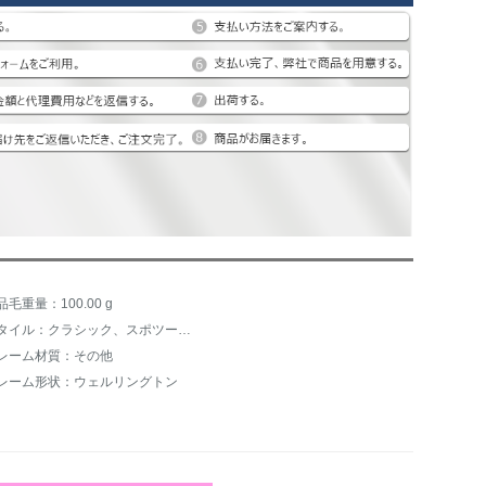
品毛重量：100.00 g
スタイル：クラシック、スポツー、カジュアル、多彩、ファッション、小清新、韓範、街拍、中性、オリジナルデザイン、カラー透明、セレブ淑女、夢まぼろし姫、シンプルで多彩、パンクロック
レーム材質：その他
レーム形状：ウェルリングトン