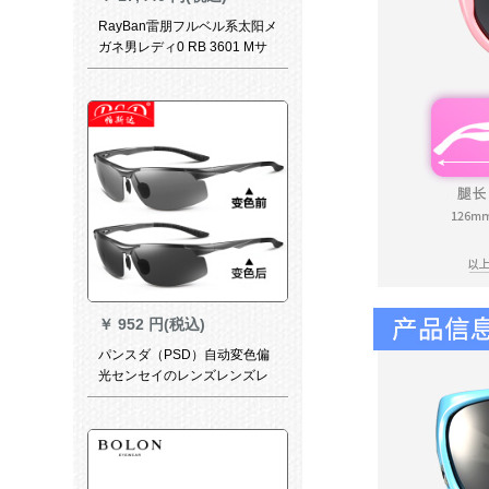
RayBan雷朋フルベル系太阳メ
ガネ男レディ0 RB 3601 Mサ
ーンライズF 02031黒枠绿レ
ズ52
￥
952 円(税込)
パンスダ（PSD）自动変色偏
光センセイのレンズレンズレ
ンズは紫外线を浴びて运転し
てくれます。昼も夜もアルミ
ムでミラのフレムを运転しま
す。