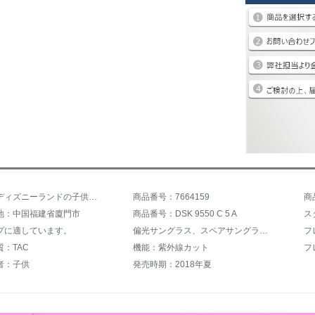
商品名：ディズニーランドの子供用偏光サングラス
商品番号：7664159
商
地：中国福建省廈門市
商品番号：DSK 9550 C 5 A
プに適しています。
偏光サングラス、スペアサングラス、レトロサングラス、カラーサングラス、ティップ
フ
：TAC
機能：紫外線カット
フ
者：子供
発売時期：2018年夏