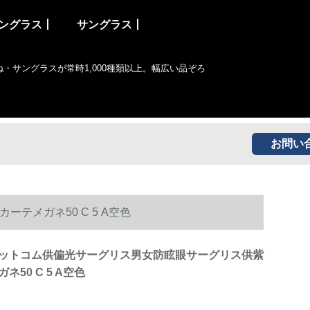
ングラス丨
サングラス丨
サングラスが常時1,000種類以上。幅広い品ぞろ
お問い
メガネ50 C 5 A空色
ットコム供偏光サーグリス男女防眩眼サーグリス供紫
50 C 5 A空色