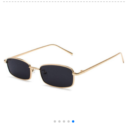
男性旅行メガネット
メガネ枠偏光グルリ
経典フルーのメガネ
男性旅行メガレット
ング54をカスタスで
のパロディー枠のサ
紫外線カーリング紫
ある。
ングリスのBL 8058 C
外線
10