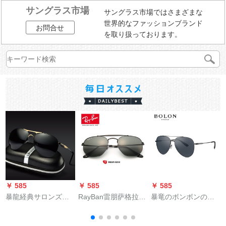
サングラス市場
サングラス市場ではさまざまな
世界的なファッションブランド
お問合せ
を取り扱っております。
￥ 585
￥ 585
￥ 585
￥
暴龍経典サロンズ高
RayBan雷朋萨格拉德
暴竜のボンボンのサ
精細偏光セザンサ男
将帥項偏光運転手鏡
ングリスの新型のニ
性旅行メガネレット
RB 3648は002/58黒
ルトラルモーデルの