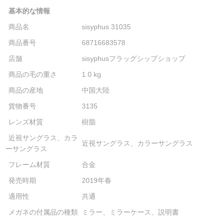
基本的な情報
商品名
sisyphus 31035
商品番号
68716683578
店舗
sisyphusフラッグシップショップ
商品の毛の重さ
1.0 kg
商品の産地
中国大陸
貨物番号
3135
レンズ材質
樹脂
近視サングラス、カラ
近視サングラス、カラーサングラス
ーサングラス
フレーム材質
合金
発売時期
2019年春
適用性
共通
メガネの付属品の種類
ミラー、ミラーケース、説明書