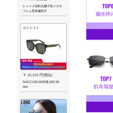
レミメズ运転丸颜个性メガネ
フレム黒灰偏光片
￥
15,120 円(税込)
GUCCI GG 0035黒-002 56
mm