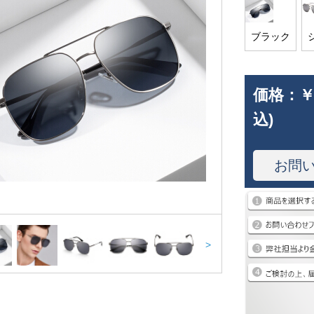
ブラック
価格：
￥
込)
お問
>