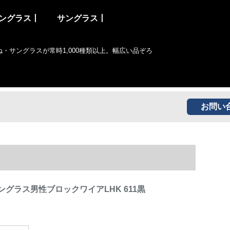
ングラス丨
サングラス丨
サングラスが常時1,000種類以上。幅広い品ぞろ
お問い
ングラス男性ブロックワイアLHK 611黒