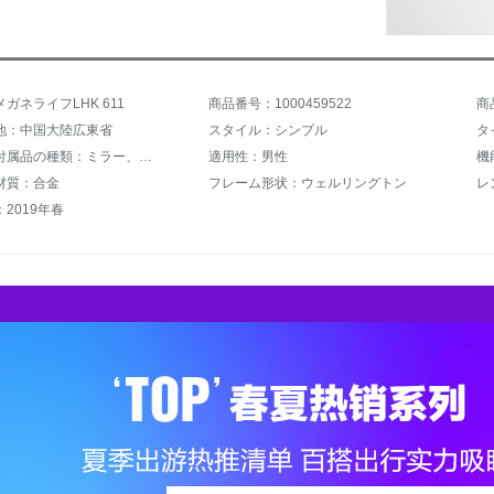
ガネライフLHK 611
商品番号：1000459522
商
地：中国大陸広東省
スタイル：シンプル
タ
メガネの付属品の種類：ミラー、ミラーケース、説明書
適用性：男性
材質：合金
フレーム形状：ウェルリングトン
レ
2019年春