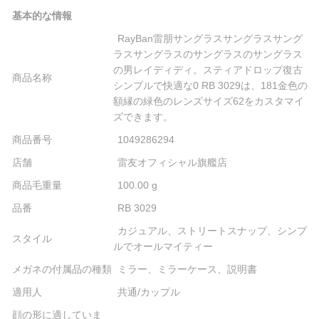
基本的な情報
RayBan雷朋サングラスサングラスサング
ラスサングラスのサングラスのサングラス
の男レイディディ。スティアドロップ復古
商品名称
シンプルで快適な0 RB 3029は、181金色の
額縁の緑色のレンズサイズ62をカスタマイ
ズできます。
商品番号
1049286294
店舗
雷友オフィシャル旗艦店
商品毛重量
100.00 g
品番
RB 3029
カジュアル、ストリートスナップ、シンプ
スタイル
ルでオールマイティー
メガネの付属品の種類
ミラー、ミラーケース、説明書
適用人
共通/カップル
顔の形に適していま