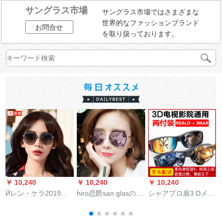
サングラス市場
サングラス市場ではさまざまな
世界的なファッションブランド
お問合せ
を取り扱っております。
￥ 10,240
￥ 10,240
￥ 10,240
￥
Ӣレン・ケラ2019年
hiro恋爵san glasの女
シャアプロ盾3 Dメガ
新型軽熟気質シリー
性ファンシー紫外线
ネ映画馆の専门的な
ズ・サングラスH
カットの丸顔ネット
imx reald円偏り偏光
R