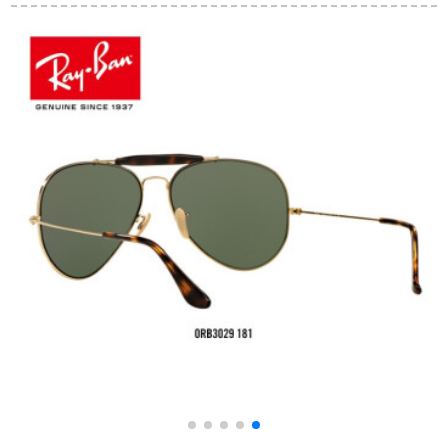
8819 gladeーショ
赤い街のスタとシー
不滅式3 Dディップビ
ウ・グレイ24（偏
リングの女性insの黒
デオ+IMAX(2つの组
光）
枠の紫の粉の切れ
み合わせ)がオスメメ
です。