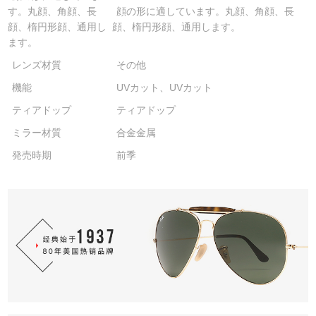
す。丸顔、角顔、長
顔の形に適しています。丸顔、角顔、長
顔、楕円形顔、通用し
顔、楕円形顔、通用します。
ます。
レンズ材質
その他
機能
UVカット、UVカット
ティアドップ
ティアドップ
ミラー材質
合金金属
発売時期
前季