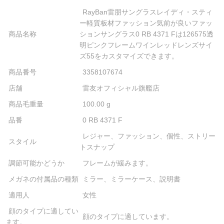
RayBan雷朋サングラスレイディ・スティ
ー軽質板材ファッション気前が良いファッ
商品名称
ションサングラス0 RB 4371 Fは126575透
明ピンクフレームワインレッドレンズサイ
ズ55をカスタマイズできます。
商品番号
3358107674
店舗
雷友オフィシャル旗艦店
商品毛重量
100.00 g
品番
0 RB 4371 F
レジャー、ファッション、個性、ストリー
スタイル
トスナップ
調節可能かどうか
フレームが緩みます。
メガネの付属品の種類
ミラー、ミラーケース、説明書
適用人
女性
顔のタイプに適してい
顔のタイプに適しています。
ます。