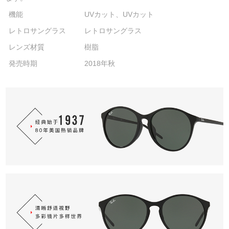
機能
UVカット、UVカット
レトロサングラス
レトロサングラス
レンズ材質
樹脂
発売時期
2018年秋