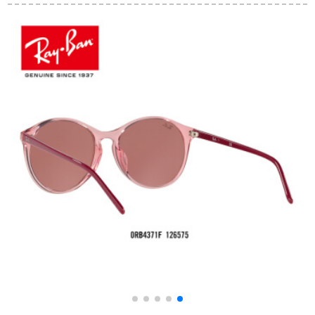
ンサーBL 8059 C 10
カットの偏光光レイ
トの運転手がメール
ガネを運んでくれま
す。