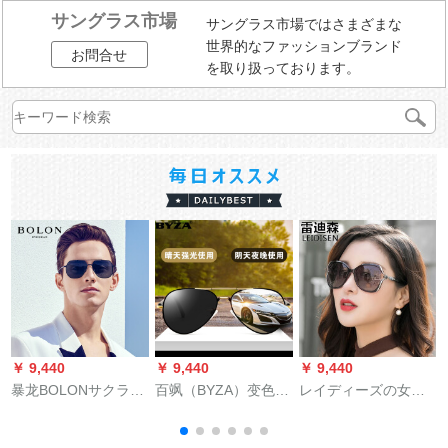
サングラス市場
サングラス市場ではさまざまな
世界的なファッションブランド
お問合せ
を取り扱っております。
￥ 9,440
￥ 9,440
￥ 9,440
￥
暴龙BOLONサクラス
百飒（BYZA）变色サ
レイディーズの女性
新商品MENクラシー
ングル偏光レンズズ
2019新型セイングラ
偏光メガネのポリゴ
レンズ
ードの丸顔の紫外線