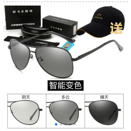
外線カット7黒枠
ネネリングリングリ
とシリズサーサーサ
ングリングリングリ
ーサーサーサーサー
ングリングリングラ
サーサーサーサーサ
イン43
ーサーサーサーサー
サーサーショディー
男レディMS 5020 A
10鏡枠黒_レンズ青灰
色