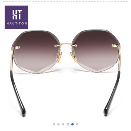
の女性の丸顔の2019
転手紫外线カットバ
項の紫外線のkattメガ
ックバック29
ネの2019長い顔のお
茶の枠はnだお茶の切
りに入ります。