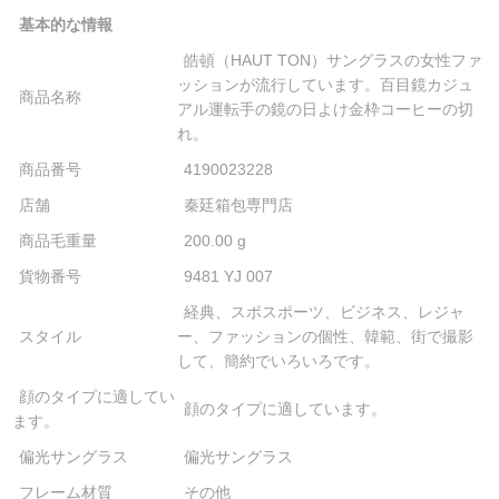
基本的な情報
皓頓（HAUT TON）サングラスの女性ファ
ッションが流行しています。百目鏡カジュ
商品名称
アル運転手の鏡の日よけ金枠コーヒーの切
れ。
商品番号
4190023228
店舗
秦廷箱包専門店
商品毛重量
200.00 g
貨物番号
9481 YJ 007
経典、スポスポーツ、ビジネス、レジャ
スタイル
ー、ファッションの個性、韓範、街で撮影
して、簡約でいろいろです。
顔のタイプに適してい
顔のタイプに適しています。
ます。
偏光サングラス
偏光サングラス
フレーム材質
その他