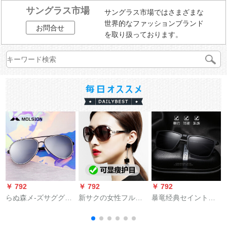
サングラス市場
サングラス市場ではさまざまな
世界的なファッションブランド
お問合せ
を取り扱っております。
￥ 792
￥ 792
￥ 792
￥
らぬ森メ-ズサググミ
新サクの女性フルコ
暴竜经典セイント男
B
ラーMS 1237 M 16
の女性ファンシの女
女新商品ティアドゥ
黒/灰色
性の偏光サーリング
ロックハイライト运