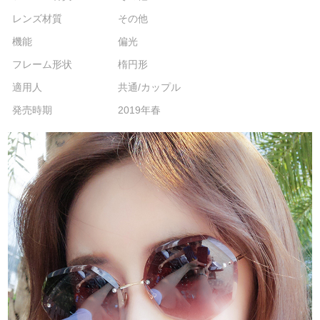
レンズ材質
その他
機能
偏光
フレーム形状
楕円形
適用人
共通/カップル
発売時期
2019年春