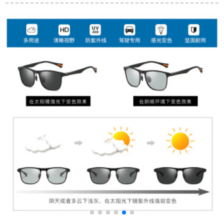
N 153/11黒フーム灰
メテル独書けます、
运転目偏光サングリ
色のグラッドストー
sars】
ラス长颜サーグレイ
ン59
男H 284枪枠グラッド
グレイ片P 01