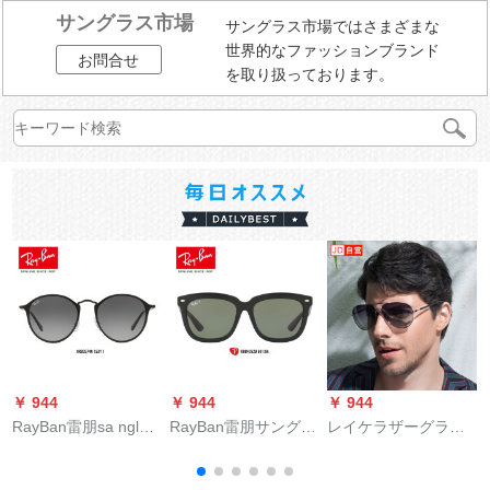
サングラス市場
サングラス市場ではさまざまな
世界的なファッションブランド
お問合せ
を取り扱っております。
￥ 944
￥ 944
￥ 944
￥
RayBan雷朋sa nglas
RayBan雷朋サングリ
レイケラザーグラグ
パ
男性レイディーズ円
ング601/9 A黒メガネ
ラメニ多彩ティップ
形グールド0 RB 3574
緑偏光レン【Oneda
メガネ男丸顔ジュア