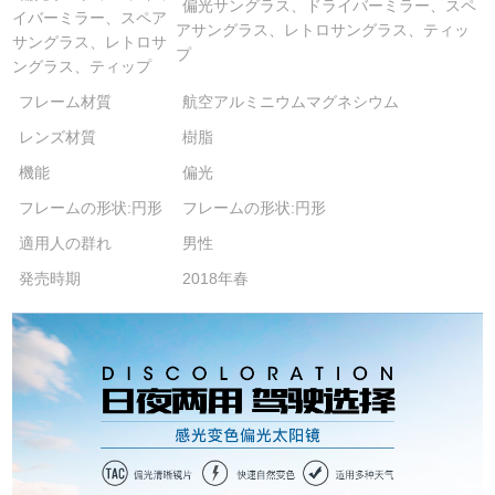
偏光サングラス、ドライバーミラー、スペ
イバーミラー、スペア
アサングラス、レトロサングラス、ティッ
サングラス、レトロサ
プ
ングラス、ティップ
フレーム材質
航空アルミニウムマグネシウム
レンズ材質
樹脂
機能
偏光
フレームの形状:円形
フレームの形状:円形
適用人の群れ
男性
発売時期
2018年春