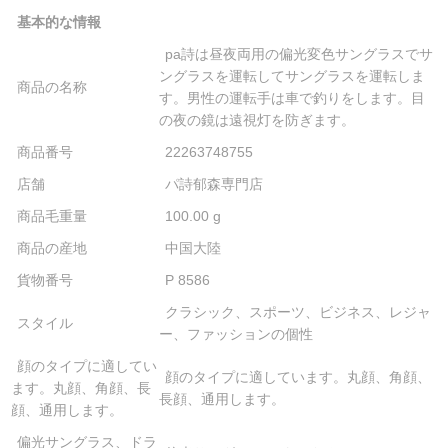
基本的な情報
pa詩は昼夜両用の偏光変色サングラスでサ
ングラスを運転してサングラスを運転しま
商品の名称
す。男性の運転手は車で釣りをします。目
の夜の鏡は遠視灯を防ぎます。
商品番号
22263748755
店舗
パ詩郁森専門店
商品毛重量
100.00 g
商品の産地
中国大陸
貨物番号
P 8586
クラシック、スポーツ、ビジネス、レジャ
スタイル
ー、ファッションの個性
顔のタイプに適してい
顔のタイプに適しています。丸顔、角顔、
ます。丸顔、角顔、長
長顔、通用します。
顔、通用します。
偏光サングラス、ドラ