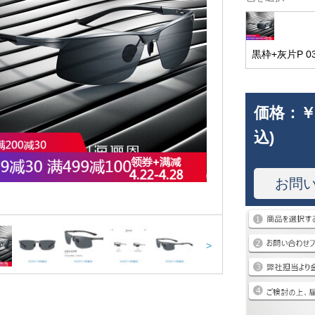
黒枠+灰片P 0
価格：
￥
込)
お問
>