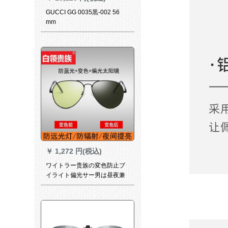
GUCCI GG 0035黒-002 56
mm
￥
1,272 円(税込)
ワイトラー贵族の変色防止ブ
イライト偏光サー男は昼夜兼
用のメガネとシリス运転専门
の复古大枠サングレイ运転手
が紫外线カードである。