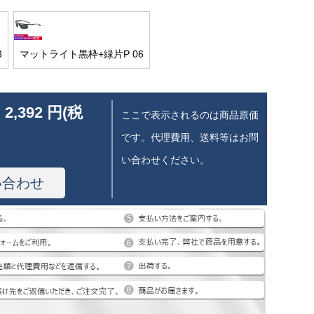
3
マットライト黒枠+緑片P 06
 2,392 円(税
ここで表示されるのは商品原価
です。代理費用、送料等はお問
い合わせください。
い合わせ