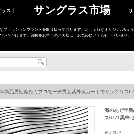
サングラス市場
グラス丨
サ
なファッションブランドを取り扱っております。おしゃれなオリジナルめがね・
びいただけます。興味をお持ちのお客様は、お気軽にお問合せ下さいませ。
年新品男性偏光カプロモーデ男女紫外線カートでサングリス6771
海のあぜ年新
ス6771黒枠+
色を選択