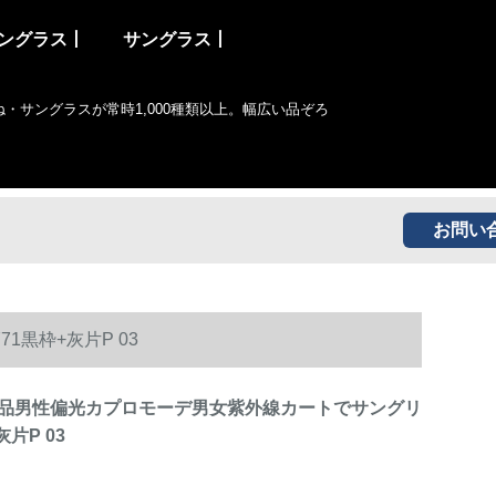
ングラス丨
サングラス丨
サングラスが常時1,000種類以上。幅広い品ぞろ
お問い
黒枠+灰片P 03
品男性偏光カプロモーデ男女紫外線カートでサングリ
灰片P 03