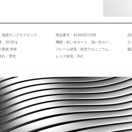
商品名称：海恩サングラスサングラスサングラスサングラスサングラスサングラスメンズ2019年新品男性偏光カップルモデルティップ男女紫外線カット車でサングラス6771黒枠+灰片P 03
商品番号：41563027209
店
20.00 g
機能：眩い光カート、強い光カート、紫外線カット、偏光
の形状:半枠
フレーム材質：航空アルミニウムマグネシウム
群れ：男性
レンズ材質：TAC