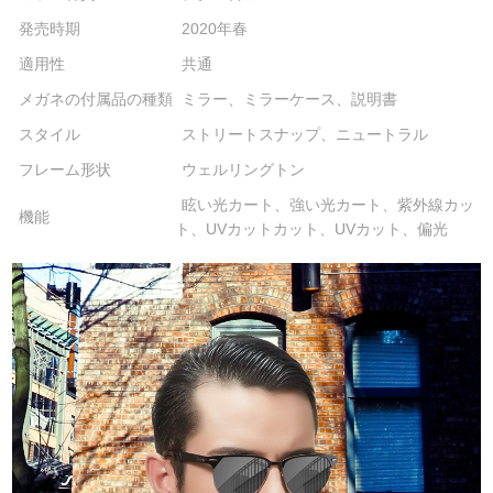
発売時期
2020年春
適用性
共通
メガネの付属品の種類
ミラー、ミラーケース、説明書
スタイル
ストリートスナップ、ニュートラル
フレーム形状
ウェルリングトン
眩い光カート、強い光カート、紫外線カッ
機能
ト、UVカットカット、UVカット、偏光