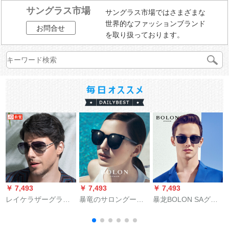
サングラス市場
サングラス市場ではさまざまな
世界的なファッションブランド
お問合せ
を取り扱っております。
￥ 7,493
￥ 7,493
￥ 7,493
￥
レイケラザーグラグ
暴竜のサロングース
暴龙BOLON SAグロ
ラメニ多彩ティップ
の女性のアニウェル
ーバル19年新モデル
メガネ男丸顔ジュア
のスタのサーグリス
偏光センサーD型フル