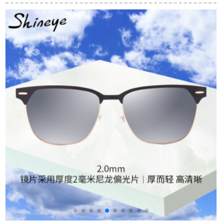
运転目偏光サングリ
の高精細な偏光のサ
セイムボーイズBL
ラス长颜サーグレイ
ングリスBL 3008 D
8056 C 15
男H 284枪枠グラッド
10-紫灰色-偏光
グレイ片P 01