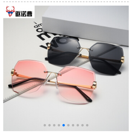
のメガネとシリス运
3574 N 001/9 A金色
の镜の足の大きいフ
転専门の复古大枠サ
メガネ偏光レイズ59
ーレムのサングリス
ングレイ运転手が紫
のBL 6052 D 11-镜の
外线カードである。
枠の黒/レンの浅い金
の反射光