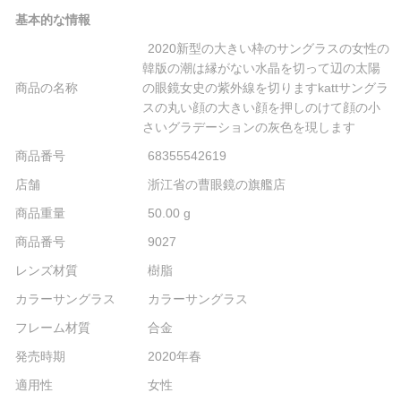
基本的な情報
2020新型の大きい枠のサングラスの女性の
韓版の潮は縁がない水晶を切って辺の太陽
商品の名称
の眼鏡女史の紫外線を切りますkattサングラ
スの丸い顔の大きい顔を押しのけて顔の小
さいグラデーションの灰色を現します
商品番号
68355542619
店舗
浙江省の曹眼鏡の旗艦店
商品重量
50.00 g
商品番号
9027
レンズ材質
樹脂
カラーサングラス
カラーサングラス
フレーム材質
合金
発売時期
2020年春
適用性
女性