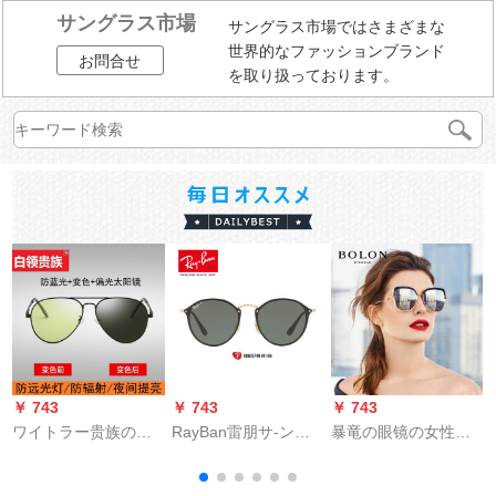
サングラス市場
サングラス市場ではさまざまな
世界的なファッションブランド
お問合せ
を取り扱っております。
￥ 743
￥ 743
￥ 743
￥
ワイトラー贵族の変
RayBan雷朋サ-ング
暴竜の眼镜の女性の
色防止ブイライト偏
ラス男レイディオ丸
高清の偏光のサング
光サー男は昼夜兼用
偏光运転ミラ-0 RB
リスのネオンの异形