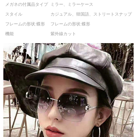
メガネの付属品タイプ
ミラー、ミラーケース
スタイル
カジュアル、韓国語、ストリートスナップ
フレームの形状:蝶形
フレームの形状:蝶形
機能
紫外線カット