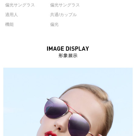
偏光サングラス
偏光サングラス
適用人
共通/カップル
機能
偏光