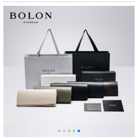
男女を运転していま
男女紫外線キャバク
色偏光镜で潮人运転
す。屋外サングリス
ラ2-10歳浅粉→深粉4
手の镜を运転して车
のハススキー黒枠灰
歳-7歳
を运転します。车を
ッ
色のJEEPR 7003-M
运転するとは远光防
19
止用メガネ男性の复
古大枠夜视旗舰店黒
枠金梁黒灰片