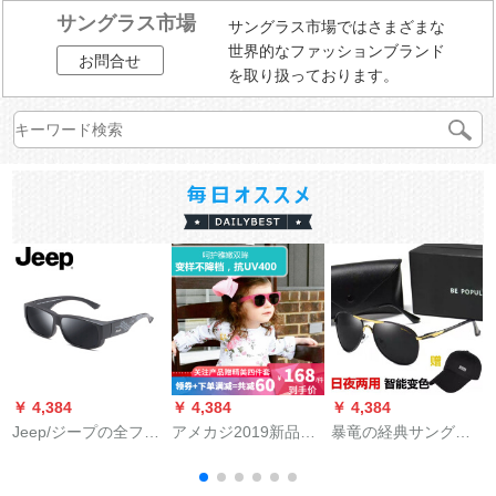
サングラス市場
サングラス市場ではさまざまな
世界的なファッションブランド
お問合せ
を取り扱っております。
￥ 4,384
￥ 4,384
￥ 4,384
￥
Jeep/ジープの全フレ
アメカジ2019新品子
暴竜の経典サングリ
ムの近視メガネの偏
供サングリス男の子
スの男性サングリス
光サーが、ラススの
と女の子サングリス
は昼と夜の両用の変