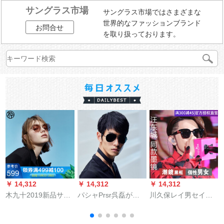
サングラス市場
サングラス市場ではさまざまな
世界的なファッションブランド
お問合せ
を取り扱っております。
￥ 14,312
￥ 14,312
￥ 14,312
￥
木九十2019新品サン
パシャPrsr呉磊が男
川久保レイ男セイン
グリス精緻なキャロ
性サーグラスメタル
スタとシリズ韓国版
ット型の狭いサドレ
偏光サングラスサン
大枠メガネ紫外線カ