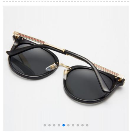
インに細かいメータ
グラスサングラスサ
ート男女車でハイビ
をかけるSM 1920223
ングラグラスサーキ
ィをカーズと呼ぶ。
C 04灰粉
ングキングキングコ
ースコースコースコ
ースプランプランプ
ランプランプランプ
ランプランプランプ
ランプランプランプ
ランプランプラン潮
運転手鏡男女通用モ
ダリルJ 64156-J 08
をサポートします。