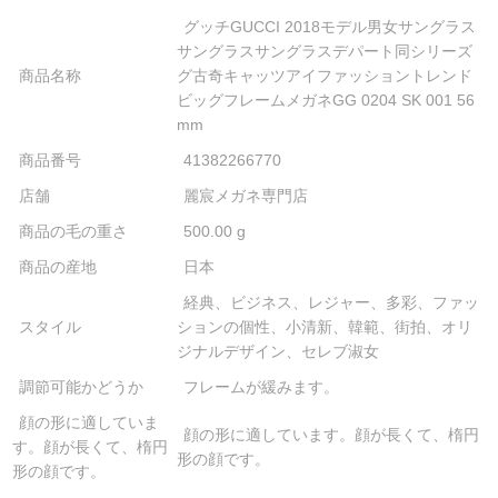
グッチGUCCI 2018モデル男女サングラス
サングラスサングラスデパート同シリーズ
商品名称
グ古奇キャッツアイファッショントレンド
ビッグフレームメガネGG 0204 SK 001 56
mm
商品番号
41382266770
店舗
麗宸メガネ専門店
商品の毛の重さ
500.00 g
商品の産地
日本
経典、ビジネス、レジャー、多彩、ファッ
スタイル
ションの個性、小清新、韓範、街拍、オリ
ジナルデザイン、セレブ淑女
調節可能かどうか
フレームが緩みます。
顔の形に適していま
顔の形に適しています。顔が長くて、楕円
す。顔が長くて、楕円
形の顔です。
形の顔です。